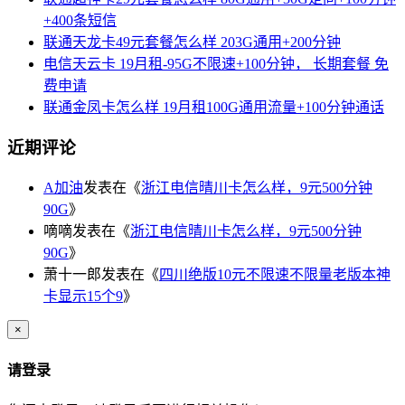
+400条短信
联通天龙卡49元套餐怎么样 203G通用+200分钟
电信天云卡 19月租-95G不限速+100分钟， 长期套餐 免
费申请
联通金凤卡怎么样 19月租100G通用流量+100分钟通话
近期评论
A加油
发表在《
浙江电信晴川卡怎么样，9元500分钟
90G
》
嘀嘀
发表在《
浙江电信晴川卡怎么样，9元500分钟
90G
》
萧十一郎
发表在《
四川绝版10元不限速不限量老版本神
卡显示15个9
》
×
请登录