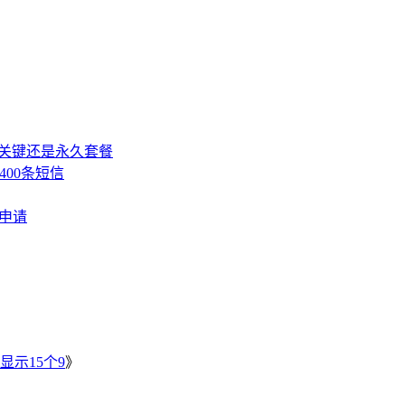
，关键还是永久套餐
400条短信
费申请
》
显示15个9
》