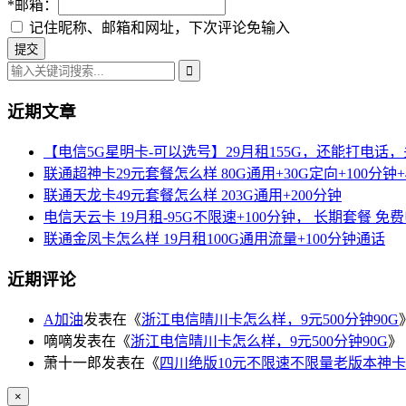
*
邮箱：
记住昵称、邮箱和网址，下次评论免输入
近期文章
【电信5G星明卡-可以选号】29月租155G，还能打电话
联通超神卡29元套餐怎么样 80G通用+30G定向+100分钟+
联通天龙卡49元套餐怎么样 203G通用+200分钟
电信天云卡 19月租-95G不限速+100分钟， 长期套餐 免
联通金凤卡怎么样 19月租100G通用流量+100分钟通话
近期评论
A加油
发表在《
浙江电信晴川卡怎么样，9元500分钟90G
嘀嘀
发表在《
浙江电信晴川卡怎么样，9元500分钟90G
》
萧十一郎
发表在《
四川绝版10元不限速不限量老版本神卡
×