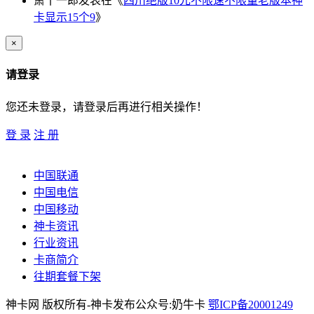
萧十一郎
发表在《
四川绝版10元不限速不限量老版本神
卡显示15个9
》
×
请登录
您还未登录，请登录后再进行相关操作！
登 录
注 册
中国联通
中国电信
中国移动
神卡资讯
行业资讯
卡商简介
往期套餐下架
神卡网 版权所有-神卡发布公众号:奶牛卡
鄂ICP备20001249