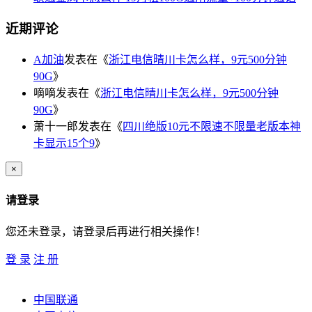
近期评论
A加油
发表在《
浙江电信晴川卡怎么样，9元500分钟
90G
》
嘀嘀
发表在《
浙江电信晴川卡怎么样，9元500分钟
90G
》
萧十一郎
发表在《
四川绝版10元不限速不限量老版本神
卡显示15个9
》
×
请登录
您还未登录，请登录后再进行相关操作！
登 录
注 册
中国联通