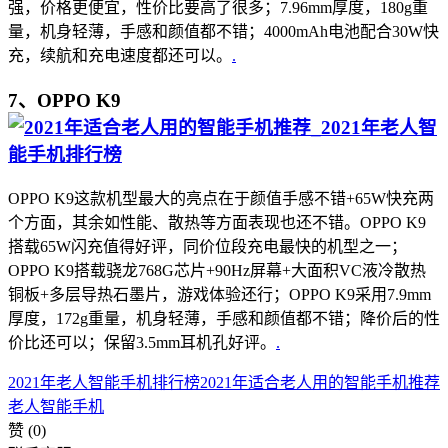
强，价格更便宜，性价比要高了很多；7.96mm厚度，180g重
量，机身轻薄，手感和颜值都不错；4000mAh电池配合30W快
充，续航和充电速度都还可以。
.
7、OPPO K9
OPPO K9这款机型最大的亮点在于颜值手感不错+65W快充两
个方面，其余如性能、散热等方面表现也还不错。OPPO K9
搭载65W闪充值得好评，同价位段充电最快的机型之一；
OPPO K9搭载骁龙768G芯片+90Hz屏幕+大面积VC液冷散热
铜板+多层导热石墨片，游戏体验还行；OPPO K9采用7.9mm
厚度，172g重量，机身轻薄，手感和颜值都不错；降价后的性
价比还可以；保留3.5mm耳机孔好评。
.
2021年老人智能手机排行榜
2021年适合老人用的智能手机推荐
老人智能手机
赞
(0)