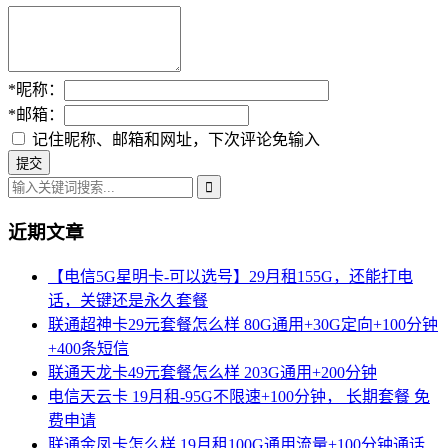
*
昵称：
*
邮箱：
记住昵称、邮箱和网址，下次评论免输入
近期文章
【电信5G星明卡-可以选号】29月租155G，还能打电
话，关键还是永久套餐
联通超神卡29元套餐怎么样 80G通用+30G定向+100分钟
+400条短信
联通天龙卡49元套餐怎么样 203G通用+200分钟
电信天云卡 19月租-95G不限速+100分钟， 长期套餐 免
费申请
联通金凤卡怎么样 19月租100G通用流量+100分钟通话