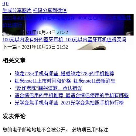
0
0
生成分享图片
扫码分享到微信
2021年4000左右的笔记本电脑推荐_4000左右的笔记本电脑性
价比排行
« 上一篇
2021年10月23日 21:32
100元以内没有好的蓝牙耳机_100元以内蓝牙耳机值得买吗
下一篇 »
2021年10月23日 21:32
相关文章
骁龙778g手机有哪些_搭载骁龙778g的手机推荐
红米note11上市时间和价格_红米note11最新消息
“反诈老陈”鞠躬道歉，承认错误
适合情侣用的手机推荐_最适合情侣使用的手机有哪些
光学变焦手机有哪些_2021光学变焦拍照手机排行榜
发表评论
您的电子邮箱地址不会被公开。
必填项已用
*
标注