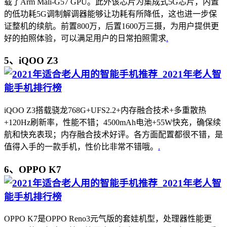
载了Arm Mali-G57 GPU。此外该芯片为集成式5G芯片，内置
的低功耗5G调制解调器能够让功耗有所降低，这也进一步保
证整机的续航。前置800万，后置1600万三摄，为用户提供更
好的拍照体验，可以满足用户的日常拍照需求
.
5、iQOO Z3
iQOO Z3搭载骁龙768G+UFS2.2+内存融合技术+多重散热
+120Hz刷新率，性能不错；4500mAh电池+55W快充，确保续
航和快充表现；内存融合技术好评。各方面配置都很不错，是
值得入手的一款手机，性价比非常不错哦。
.
6、OPPO K7
OPPO K7是OPPO Reno3元气版的套娃机型，处理器性能更