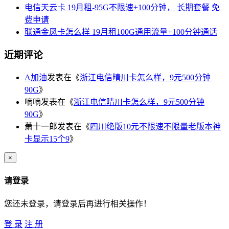
电信天云卡 19月租-95G不限速+100分钟， 长期套餐 免
费申请
联通金凤卡怎么样 19月租100G通用流量+100分钟通话
近期评论
A加油
发表在《
浙江电信晴川卡怎么样，9元500分钟
90G
》
嘀嘀
发表在《
浙江电信晴川卡怎么样，9元500分钟
90G
》
萧十一郎
发表在《
四川绝版10元不限速不限量老版本神
卡显示15个9
》
×
请登录
您还未登录，请登录后再进行相关操作！
登 录
注 册