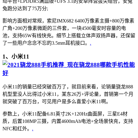
动平台+LPDDR5满血版+UFS 3.1的安卓阵营拔尖组合，安兔
兔跑分达到了75万分;
影响方面相对常规，索尼IMX682 6400万像素主摄+800万像素
广角+200万像素微距的三件套，一块4500毫安时容量的电
池，支持65W有线快充。细节上搭载立体声双扬声器，还保留
了一些用户念念不忘的3.5mm耳机接口。
.
1、小米11
小米11的销量已经突破百万了，就目前来看，论销量骁龙888
机型里没人比得过小米11，某东26万+评论量，首销第一个月
就突破了百万台，可见用户是多么喜爱小米11啊。
参数上，小米11配备6.81英寸2K+120Hz曲面屏，三星E4材
质，后置108MP三摄，内置4600mAh电池+全场景快充，支持
NFC和红外。
.