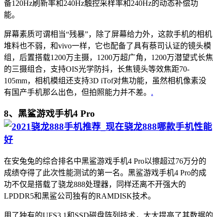
备120Hz刷新率和240Hz触控采样率和240Hz的动态补偿功
能。
屏幕素质可谓相当“残暴”，除了屏幕给力外，这款手机的相机
堆料也不弱，和vivo一样，它也配备了具有蔡司认证的镜头模
组，后置搭载1200万主摄，1200万超广角，1200万潜望式长焦
的三摄组合，支持OIS光学防抖，长焦镜头等效焦距70-
105mm，相机模组还支持3D iTof对焦功能，虽然相机像素没
有国产手机那么出色，但拍照能力并不差。
.
8、黑鲨游戏手机4 Pro
在安兔兔的综合排名中黑鲨游戏手机4 Pro以擦超过76万分的
成绩夺得了此次性能测试的第一名。黑鲨游戏手机4 Pro的成
功不仅是搭载了骁龙888处理器，同样还离不开强大的
LPDDR5和黑鲨公司独有的RAMDISK技术。
用了独有的UFS3.1和SSD磁盘阵列技术，大大提高了其数据的