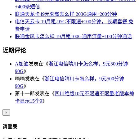
+400条短信
联通天龙卡49元套餐怎么样 203G通用+200分钟
电信天云卡 19月租-95G不限速+100分钟， 长期套餐 免
费申请
联通金凤卡怎么样 19月租100G通用流量+100分钟通话
近期评论
A加油
发表在《
浙江电信晴川卡怎么样，9元500分钟
90G
》
嘀嘀
发表在《
浙江电信晴川卡怎么样，9元500分钟
90G
》
萧十一郎
发表在《
四川绝版10元不限速不限量老版本神
卡显示15个9
》
×
请登录