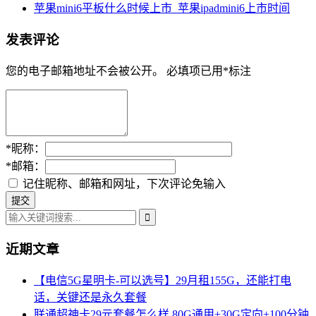
苹果mini6平板什么时候上市_苹果ipadmini6上市时间
发表评论
您的电子邮箱地址不会被公开。
必填项已用
*
标注
*
昵称：
*
邮箱：
记住昵称、邮箱和网址，下次评论免输入
近期文章
【电信5G星明卡-可以选号】29月租155G，还能打电
话，关键还是永久套餐
联通超神卡29元套餐怎么样 80G通用+30G定向+100分钟