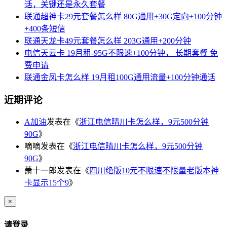
话，关键还是永久套餐
联通超神卡29元套餐怎么样 80G通用+30G定向+100分钟
+400条短信
联通天龙卡49元套餐怎么样 203G通用+200分钟
电信天云卡 19月租-95G不限速+100分钟， 长期套餐 免
费申请
联通金凤卡怎么样 19月租100G通用流量+100分钟通话
近期评论
A加油
发表在《
浙江电信晴川卡怎么样，9元500分钟
90G
》
嘀嘀
发表在《
浙江电信晴川卡怎么样，9元500分钟
90G
》
萧十一郎
发表在《
四川绝版10元不限速不限量老版本神
卡显示15个9
》
×
请登录