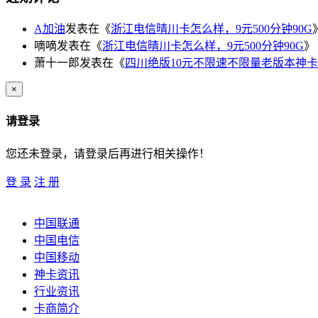
A加油
发表在《
浙江电信晴川卡怎么样，9元500分钟90G
嘀嘀
发表在《
浙江电信晴川卡怎么样，9元500分钟90G
》
萧十一郎
发表在《
四川绝版10元不限速不限量老版本神卡
×
请登录
您还未登录，请登录后再进行相关操作！
登 录
注 册
中国联通
中国电信
中国移动
神卡资讯
行业资讯
卡商简介