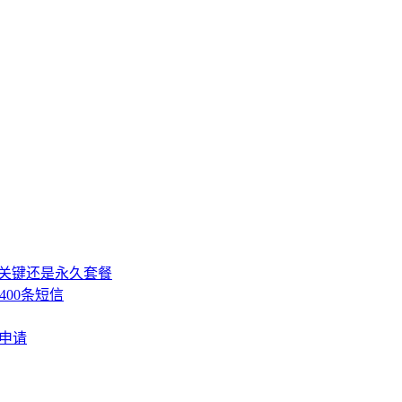
，关键还是永久套餐
400条短信
费申请