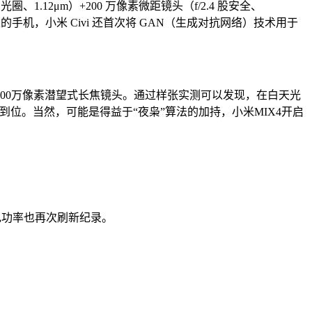
2 光圈、1.12μm）+200 万像素微距镜头（f/2.4 股安全、
性的手机，小米 Civi 还首次将 GAN（生成对抗网络）技术用于
广角、800万像素潜望式长焦镜头。通过样张实测可以发现，在白天光
位。当然，可能是得益于“夜枭”算法的加持，小米MIX4开启
充电功率也再次刷新纪录。