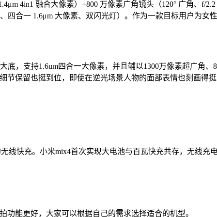
1.4μm 4in1 融合大像素）+800 万像素广角镜头（120° 广角、f/2.
动对焦、四合一 1.6μm 大像素、双闪光灯）。作为一款目标用户为女
3英寸大底，支持1.6um四合一大像素，并且辅以1300万像素超
，细节保留也挺到位，即使在逆光场景人物的面部表情也刻画得挺到
0W左右的无线快充。小米mix4首次实现大电池与百瓦快充共存，无线
vi自拍功能更好，大家可以根据自己的需求选择适合的机型。