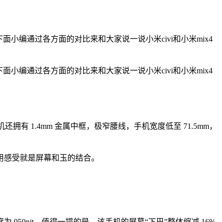
下面小编通过各方面的对比来和大家说一说小米civi和小米mix4
下面小编通过各方面的对比来和大家说一说小米civi和小米mix4
拥有 1.4mm 金属中框，极窄腰线，手机宽度低至 71.5mm，
用感受就是屏幕和玉的结合。
，峰值亮度为 950nit。值得一提的是，该手机的屏幕“下巴”整体缩减 16%