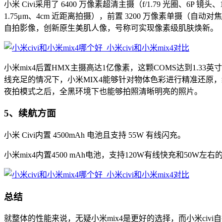
小米 Civi采用了 6400 万像素超清主摄（f/1.79 光圈、6P 镜头、
1.75μm、4cm 近距离拍摄），前置 3200 万像素单摄（自
自拍影像，创新原生美肌人像，号称可实现像素级肌肤焕新。
小米mix4后置HMX主摄高达1亿像素，这颗COMS达到1.3
线充足的情况下，小米MIX4能够针对物体色彩进行精准还原
夜拍模式之后，全黑环境下也能够拍照清晰明亮的照片。
5、续航方面
小米 Civi内置 4500mAh 电池且支持 55W 有线闪充。
小米mix4内置4500 mAh电池，支持120W有线快充和5
总结
就整体的性能来说，无疑小米mix4是更好的选择，而小米ci