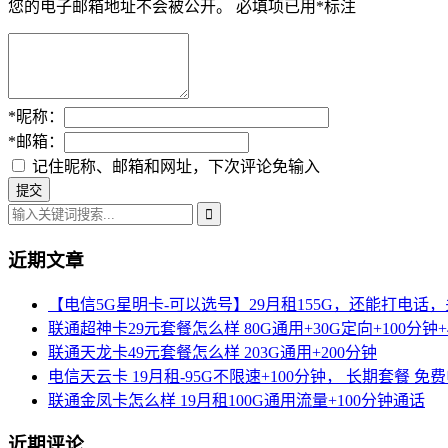
您的电子邮箱地址不会被公开。
必填项已用
*
标注
*
昵称：
*
邮箱：
记住昵称、邮箱和网址，下次评论免输入
近期文章
【电信5G星明卡-可以选号】29月租155G，还能打电话
联通超神卡29元套餐怎么样 80G通用+30G定向+100分钟+
联通天龙卡49元套餐怎么样 203G通用+200分钟
电信天云卡 19月租-95G不限速+100分钟， 长期套餐 免
联通金凤卡怎么样 19月租100G通用流量+100分钟通话
近期评论