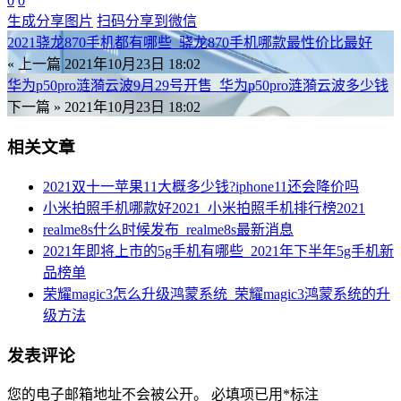
0
0
生成分享图片
扫码分享到微信
2021骁龙870手机都有哪些_骁龙870手机哪款最性价比最好
« 上一篇
2021年10月23日 18:02
华为p50pro涟漪云波9月29号开售_华为p50pro涟漪云波多少钱
下一篇 »
2021年10月23日 18:02
相关文章
2021双十一苹果11大概多少钱?iphone11还会降价吗
小米拍照手机哪款好2021_小米拍照手机排行榜2021
realme8s什么时候发布_realme8s最新消息
2021年即将上市的5g手机有哪些_2021年下半年5g手机新
品榜单
荣耀magic3怎么升级鸿蒙系统_荣耀magic3鸿蒙系统的升
级方法
发表评论
您的电子邮箱地址不会被公开。
必填项已用
*
标注