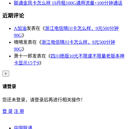
联通金凤卡怎么样 19月租100G通用流量+100分钟通话
近期评论
A加油
发表在《
浙江电信晴川卡怎么样，9元500分钟
90G
》
嘀嘀
发表在《
浙江电信晴川卡怎么样，9元500分钟
90G
》
萧十一郎
发表在《
四川绝版10元不限速不限量老版本神
卡显示15个9
》
×
请登录
您还未登录，请登录后再进行相关操作！
登 录
注 册
中国联通