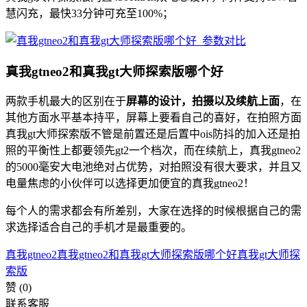
慧闪充，最快33分钟可充至100%；
真我gtneo2和真我gt大师探索版哪个好
两款手机最大的区别在于
屏幕的设计，拍摄以及续航上面
，在
其他方面水平基本持平，屏幕上要看自己的喜好，在拍照方面
真我gt大师探索版不管是前置还是后置中ois防抖的加入还是拍
照的平衡性上都要领先gt2一个档次，而在续航上，真我gtneo2
的5000毫安大电池绝对占优势，对拍照没有很大要求，并且又
电量焦虑的小伙伴可以选择更加便宜的真我gtneo2！
每个人的需求都会有所差别，大家在选择的时候根据自己的需
求选择适合自己的手机才是最重要的。
真我gtneo2
真我gtneo2和真我gt大师探索版哪个好
真我gt大师探
索版
赞
(0)
联系客服