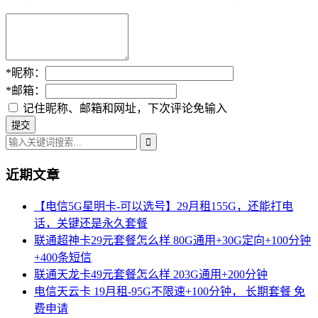
*
昵称：
*
邮箱：
记住昵称、邮箱和网址，下次评论免输入
近期文章
【电信5G星明卡-可以选号】29月租155G，还能打电
话，关键还是永久套餐
联通超神卡29元套餐怎么样 80G通用+30G定向+100分钟
+400条短信
联通天龙卡49元套餐怎么样 203G通用+200分钟
电信天云卡 19月租-95G不限速+100分钟， 长期套餐 免
费申请