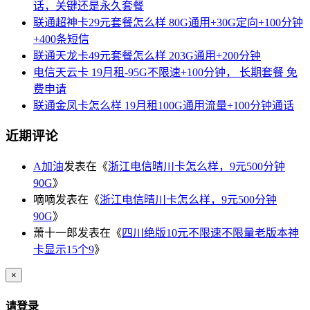
话，关键还是永久套餐
联通超神卡29元套餐怎么样 80G通用+30G定向+100分钟
+400条短信
联通天龙卡49元套餐怎么样 203G通用+200分钟
电信天云卡 19月租-95G不限速+100分钟， 长期套餐 免
费申请
联通金凤卡怎么样 19月租100G通用流量+100分钟通话
近期评论
A加油
发表在《
浙江电信晴川卡怎么样，9元500分钟
90G
》
嘀嘀
发表在《
浙江电信晴川卡怎么样，9元500分钟
90G
》
萧十一郎
发表在《
四川绝版10元不限速不限量老版本神
卡显示15个9
》
×
请登录