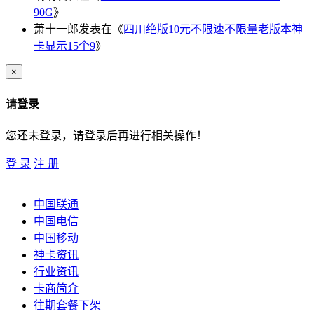
90G
》
萧十一郎
发表在《
四川绝版10元不限速不限量老版本神
卡显示15个9
》
×
请登录
您还未登录，请登录后再进行相关操作！
登 录
注 册
中国联通
中国电信
中国移动
神卡资讯
行业资讯
卡商简介
往期套餐下架