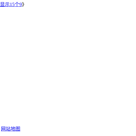
显示15个9
》
网站地图