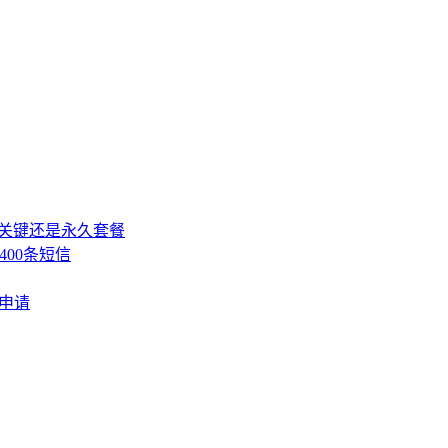
，关键还是永久套餐
400条短信
费申请
》