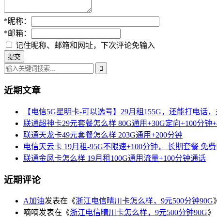
*
昵称：
*
邮箱：
记住昵称、邮箱和网址，下次评论免输入
近期文章
【电信5G星明卡-可以选号】29月租155G，还能打电话
联通超神卡29元套餐怎么样 80G通用+30G定向+100分钟+
联通天龙卡49元套餐怎么样 203G通用+200分钟
电信天云卡 19月租-95G不限速+100分钟， 长期套餐 免
联通金凤卡怎么样 19月租100G通用流量+100分钟通话
近期评论
A加油
发表在《
浙江电信晴川卡怎么样，9元500分钟90G
嘀嘀
发表在《
浙江电信晴川卡怎么样，9元500分钟90G
》