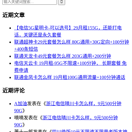
近期文章
【电信5G星明卡-可以选号】29月租155G，还能打电
话，关键还是永久套餐
联通超神卡29元套餐怎么样 80G通用+30G定向+100分钟
+400条短信
联通天龙卡49元套餐怎么样 203G通用+200分钟
电信天云卡 19月租-95G不限速+100分钟， 长期套餐 免
费申请
联通金凤卡怎么样 19月租100G通用流量+100分钟通话
近期评论
A加油
发表在《
浙江电信晴川卡怎么样，9元500分钟
90G
》
嘀嘀
发表在《
浙江电信晴川卡怎么样，9元500分钟
90G
》
萧十一郎
发表在《
四川绝版10元不限速不限量老版本神