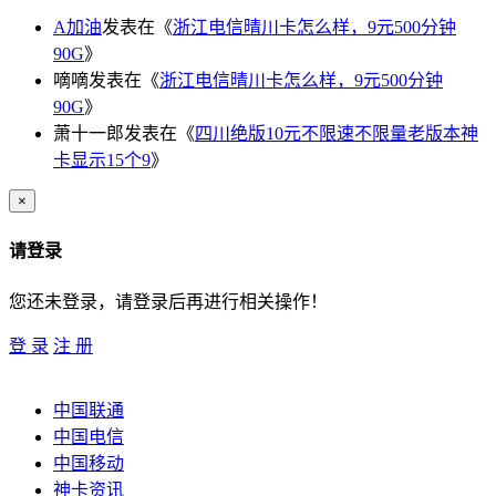
A加油
发表在《
浙江电信晴川卡怎么样，9元500分钟
90G
》
嘀嘀
发表在《
浙江电信晴川卡怎么样，9元500分钟
90G
》
萧十一郎
发表在《
四川绝版10元不限速不限量老版本神
卡显示15个9
》
×
请登录
您还未登录，请登录后再进行相关操作！
登 录
注 册
中国联通
中国电信
中国移动
神卡资讯