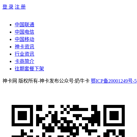
登 录
注 册
中国联通
中国电信
中国移动
神卡资讯
行业资讯
卡商简介
往期套餐下架
神卡网 版权所有-神卡发布公众号:奶牛卡
鄂ICP备20001249号-5