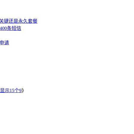
，关键还是永久套餐
400条短信
费申请
》
显示15个9
》