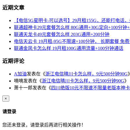
近期文章
【电信5G星明卡-可以选号】29月租155G，还能打电话
联通超神卡29元套餐怎么样 80G通用+30G定向+100分钟+
联通天龙卡49元套餐怎么样 203G通用+200分钟
电信天云卡 19月租-95G不限速+100分钟， 长期套餐 免
联通金凤卡怎么样 19月租100G通用流量+100分钟通话
近期评论
A加油
发表在《
浙江电信晴川卡怎么样，9元500分钟90G
嘀嘀
发表在《
浙江电信晴川卡怎么样，9元500分钟90G
》
萧十一郎
发表在《
四川绝版10元不限速不限量老版本神卡
×
请登录
您还未登录，请登录后再进行相关操作！