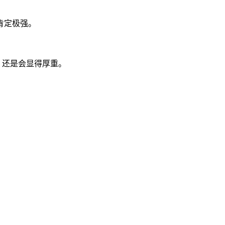
肯定极强。
话，还是会显得厚重。