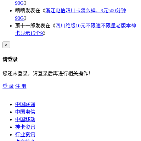
90G
》
嘀嘀
发表在《
浙江电信晴川卡怎么样，9元500分钟
90G
》
萧十一郎
发表在《
四川绝版10元不限速不限量老版本神
卡显示15个9
》
×
请登录
您还未登录，请登录后再进行相关操作！
登 录
注 册
中国联通
中国电信
中国移动
神卡资讯
行业资讯