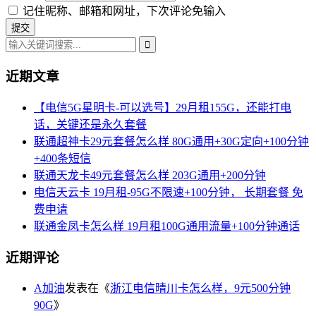
记住昵称、邮箱和网址，下次评论免输入
近期文章
【电信5G星明卡-可以选号】29月租155G，还能打电
话，关键还是永久套餐
联通超神卡29元套餐怎么样 80G通用+30G定向+100分钟
+400条短信
联通天龙卡49元套餐怎么样 203G通用+200分钟
电信天云卡 19月租-95G不限速+100分钟， 长期套餐 免
费申请
联通金凤卡怎么样 19月租100G通用流量+100分钟通话
近期评论
A加油
发表在《
浙江电信晴川卡怎么样，9元500分钟
90G
》