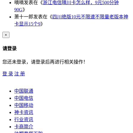
嘀嘀
发表在《
浙江电信晴川卡怎么样，9元500分钟
90G
》
萧十一郎
发表在《
四川绝版10元不限速不限量老版本神
卡显示15个9
》
×
请登录
您还未登录，请登录后再进行相关操作！
登 录
注 册
中国联通
中国电信
中国移动
神卡资讯
行业资讯
卡商简介