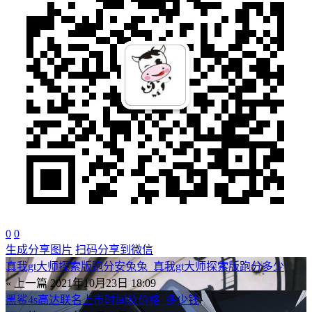
0
0
生成分享图片
扫码分享到微信
真我gt大师探索版跑分安兔兔_真我gt大师探索版跑分多少
« 上一篇
2021年10月23日 18:09
黑鲨4s高达联名上市时间及价格_多少钱