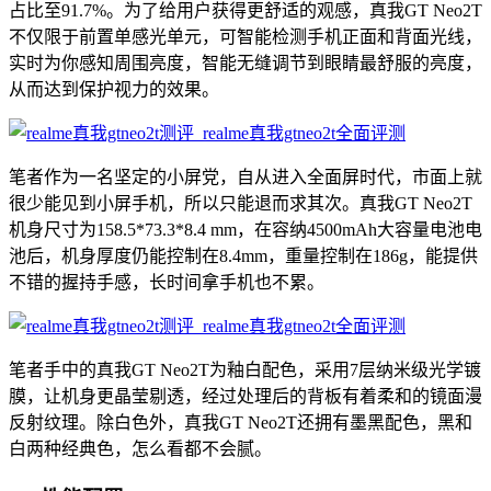
占比至91.7%。为了给用户获得更舒适的观感，真我GT Neo2T
不仅限于前置单感光单元，可智能检测手机正面和背面光线，
实时为你感知周围亮度，智能无缝调节到眼睛最舒服的亮度，
从而达到保护视力的效果。
笔者作为一名坚定的小屏党，自从进入全面屏时代，市面上就
很少能见到小屏手机，所以只能退而求其次。真我GT Neo2T
机身尺寸为158.5*73.3*8.4 mm，在容纳4500mAh大容量电池电
池后，机身厚度仍能控制在8.4mm，重量控制在186g，能提供
不错的握持手感，长时间拿手机也不累。
笔者手中的真我GT Neo2T为釉白配色，采用7层纳米级光学镀
膜，让机身更晶莹剔透，经过处理后的背板有着柔和的镜面漫
反射纹理。除白色外，真我GT Neo2T还拥有墨黑配色，黑和
白两种经典色，怎么看都不会腻。