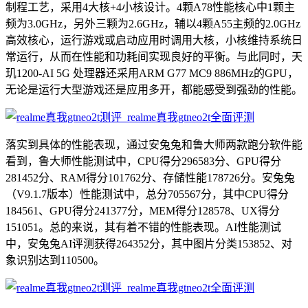
制程工艺，采用4大核+4小核设计。4颗A78性能核心中1颗主
频为3.0GHz，另外三颗为2.6GHz，辅以4颗A55主频的2.0GHz
高效核心，运行游戏或启动应用时调用大核，小核维持系统日
常运行，从而在性能和功耗间实现良好的平衡。与此同时，天
玑1200-AI 5G 处理器还采用ARM G77 MC9 886MHz的GPU，
无论是运行大型游戏还是应用多开，都能感受到强劲的性能。
落实到具体的性能表现，通过安兔兔和鲁大师两款跑分软件能
看到，鲁大师性能测试中，CPU得分296583分、GPU得分
281452分、RAM得分101762分、存储性能178726分。安兔兔
（V9.1.7版本）性能测试中，总分705567分，其中CPU得分
184561、GPU得分241377分，MEM得分128578、UX得分
151051。总的来说，其有着不错的性能表现。AI性能测试
中，安兔兔AI评测获得264352分，其中图片分类153852、对
象识别达到110500。