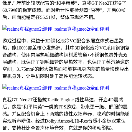
像是几年前比较吃配置的“和平精英”，真我GT Neo2T获得了
60.79帧的稳定成绩。面对新晋性能检测器“原神”，开启60帧
后，画面能稳定在55.51帧，整体表现还不错。
游戏过程中，得益于3D钢化液冷VC配合多层立体式石墨散
热，能100%覆盖核心发热源，其中3D钢化液冷VC采用钢铜复
合结构，使用内层热毛细结构铜材质管道+不锈钢包裹外壳双
层结构，既保证了铜毛细管的导热效率，也保证了蒸汽通道的
空间，3175mm²的超大散热面积能将机身内部的热量快速导出
带机身外，让手机随时处于高性能运转状态。
真我GT Neo2T还搭载Tactile Engine 线性马达，开启4D震感
后，像是“和平精英”一类的FPS游戏，带来更干脆、舒服的震
感。并且配合机身上下两端的线性双扬声器，吃鸡的时候能够
实现听声辨位。经过Dolby Atmos和Hi-Res音质小金标双重认
证，支持杜比全景声环境音效，它就是你的移动影院。