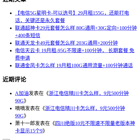
【电信5G星明卡-可以选号】29月租155G，还能打电
话，关键还是永久套餐
联通超神卡29元套餐怎么样 80G通用+30G定向+100分钟
+400条短信
联通天龙卡49元套餐怎么样 203G通用+200分钟
电信天云卡 19月租-95G不限速+100分钟， 长期套餐 免
费申请
联通金凤卡怎么样 19月租100G通用流量+100分钟通话
近期评论
A加油
发表在《
浙江电信晴川卡怎么样，9元500分钟
90G
》
嘀嘀
发表在《
浙江电信晴川卡怎么样，9元500分钟
90G
》
萧十一郎
发表在《
四川绝版10元不限速不限量老版本神
卡显示15个9
》