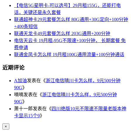
【电信5G星明卡-可以选号】29月租155G，还能打电
话，关键还是永久套餐
联通超神卡29元套餐怎么样 80G通用+30G定向+100分钟
+400条短信
联通天龙卡49元套餐怎么样 203G通用+200分钟
电信天云卡 19月租-95G不限速+100分钟， 长期套餐 免
费申请
联通金凤卡怎么样 19月租100G通用流量+100分钟通话
近期评论
A加油
发表在《
浙江电信晴川卡怎么样，9元500分钟
90G
》
嘀嘀
发表在《
浙江电信晴川卡怎么样，9元500分钟
90G
》
萧十一郎
发表在《
四川绝版10元不限速不限量老版本神
卡显示15个9
》
×