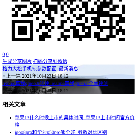
0
0
生成分享图片
扫码分享到微信
格力大松手机5g参数配置_最新消息
« 上一篇
2021年10月23日 18:12
realme真我gtneo2t测评_realme真我gtneo2t全面评测
下一篇 »
2021年10月23日 18:12
相关文章
苹果13什么时候上市的具体时间_苹果13上市时间官方价
格
iqoo8pro和华为p50pro哪个好_参数对比区别