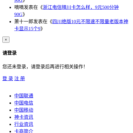
90G
》
嘀嘀
发表在《
浙江电信晴川卡怎么样，9元500分钟
90G
》
萧十一郎
发表在《
四川绝版10元不限速不限量老版本神
卡显示15个9
》
×
请登录
您还未登录，请登录后再进行相关操作！
登 录
注 册
中国联通
中国电信
中国移动
神卡资讯
行业资讯
卡商简介