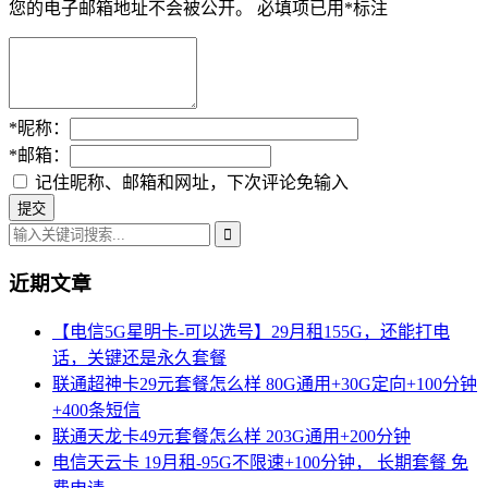
您的电子邮箱地址不会被公开。
必填项已用
*
标注
*
昵称：
*
邮箱：
记住昵称、邮箱和网址，下次评论免输入
近期文章
【电信5G星明卡-可以选号】29月租155G，还能打电
话，关键还是永久套餐
联通超神卡29元套餐怎么样 80G通用+30G定向+100分钟
+400条短信
联通天龙卡49元套餐怎么样 203G通用+200分钟
电信天云卡 19月租-95G不限速+100分钟， 长期套餐 免