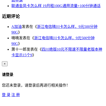
费申请
联通金凤卡怎么样 19月租100G通用流量+100分钟通话
近期评论
A加油
发表在《
浙江电信晴川卡怎么样，9元500分钟
90G
》
嘀嘀
发表在《
浙江电信晴川卡怎么样，9元500分钟
90G
》
萧十一郎
发表在《
四川绝版10元不限速不限量老版本神
卡显示15个9
》
×
请登录
您还未登录，请登录后再进行相关操作！
登 录
注 册