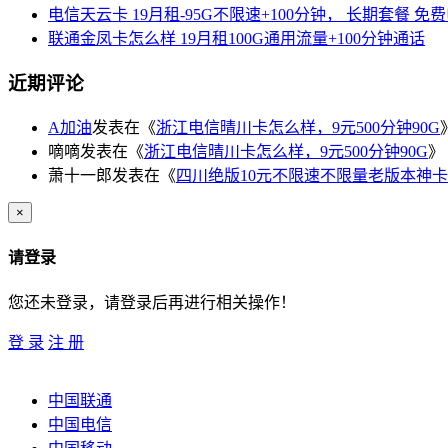
电信天云卡 19月租-95G不限速+100分钟， 长期套餐 免
联通金凤卡怎么样 19月租100G通用流量+100分钟通话
近期评论
A加油
发表在《
浙江电信晴川卡怎么样，9元500分钟90G
嘀嘀
发表在《
浙江电信晴川卡怎么样，9元500分钟90G
》
萧十一郎
发表在《
四川绝版10元不限速不限量老版本神卡
×
请登录
您还未登录，请登录后再进行相关操作！
登 录
注 册
中国联通
中国电信