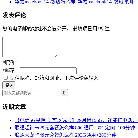
华为matebook14s散热怎么样_华为matebook14s散热评测
发表评论
您的电子邮箱地址不会被公开。
必填项已用
*
标注
*
昵称：
*
邮箱：
记住昵称、邮箱和网址，下次评论免输入
近期文章
【电信5G星明卡-可以选号】29月租155G，还能打电话
联通超神卡29元套餐怎么样 80G通用+30G定向+100分钟+
联通天龙卡49元套餐怎么样 203G通用+200分钟