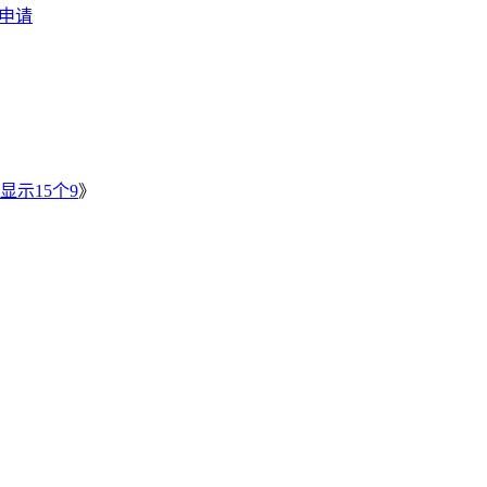
费申请
》
显示15个9
》