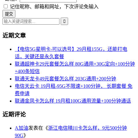
记住昵称、邮箱和网址，下次评论免输入
近期文章
【电信5G星明卡-可以选号】29月租155G，还能打电
话，关键还是永久套餐
联通超神卡29元套餐怎么样 80G通用+30G定向+100分钟
+400条短信
联通天龙卡49元套餐怎么样 203G通用+200分钟
电信天云卡 19月租-95G不限速+100分钟， 长期套餐 免
费申请
联通金凤卡怎么样 19月租100G通用流量+100分钟通话
近期评论
A加油
发表在《
浙江电信晴川卡怎么样，9元500分钟
90G
》