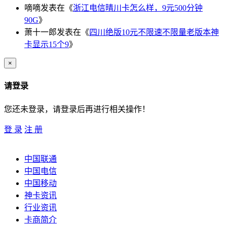
嘀嘀
发表在《
浙江电信晴川卡怎么样，9元500分钟
90G
》
萧十一郎
发表在《
四川绝版10元不限速不限量老版本神
卡显示15个9
》
×
请登录
您还未登录，请登录后再进行相关操作！
登 录
注 册
中国联通
中国电信
中国移动
神卡资讯
行业资讯
卡商简介