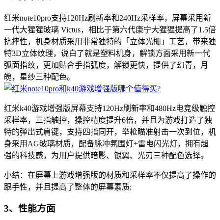
红米note10pro支持120Hz刷新率和240Hz采样率，屏幕采用新
一代大猩猩玻璃 Victus，相比于第六代康宁大猩猩提高了1.5倍
抗摔性，机身材质采用非常独特的「立体光栅」工艺，带来独
特3D立体纹理，说白了就是塑料机身，解锁方面采用新一代
弧面指纹，更加贴合手指弧度，解锁更快，提供了幻青，月
魄，星纱三种配色。
红米k40游戏增强版屏幕支持120Hz刷新率和480Hz电竞级触控
采样率，三指触控，操控精度提升6倍，并且为游戏打造了独
特的弹出式肩键，支持四指同开，举枪瞄准射击一次到位，机
身采用AG玻璃材质，配备脉冲氛围灯+雷电闪光灯，拥有超
强的科技感，为用户提供暗影、银翼、光刃三种配色选择。
小结：在屏幕上游戏增强版的材质和采样率不仅提高了操作的
跟手性，并且提高了整体的屏幕素质;
3、性能方面