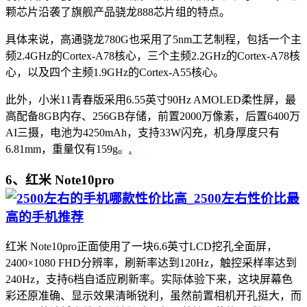
颗芯片沿袭了旗舰产品骁龙888芯片组的特点。
具体来说，高通骁龙780G也采用了5nm工艺制程，包括一个主
频2.4GHz的Cortex-A78核心，三个主频2.2GHz的Cortex-A78核
心，以及四个主频1.9GHz的Cortex-A55核心。
此外，小米11青春版采用6.55英寸90Hz AMOLED柔性屏，最
高配备8GB内存、256GB存储，前置2000万像素，后置6400万
AI三摄，电池为4250mAh，支持33W闪充，机身厚度只有
6.81mm，重量仅有159g。
.
6、红米 Note10pro
红米 Note10pro正面使用了一块6.6英寸LCD挖孔全面屏，
2400×1080 FHD分辨率，刷新率达到120Hz，触控采样率达到
240Hz，支持6档自适应刷新率。实际体验下来，这块屏幕色
彩还原准确、显示效果清晰锐利，虽然前置相机开孔挺大，而