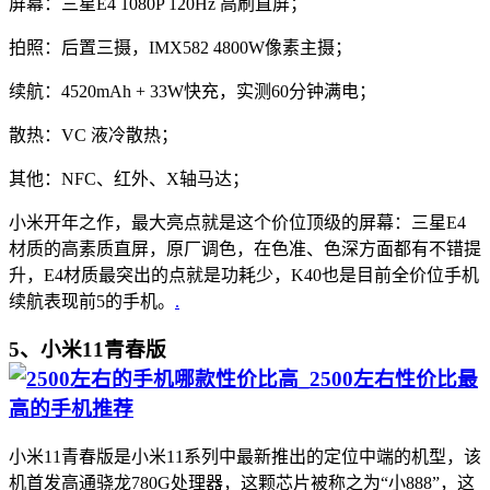
屏幕：三星E4 1080P 120Hz 高刷直屏；
拍照：后置三摄，IMX582 4800W像素主摄；
续航：4520mAh + 33W快充，实测60分钟满电；
散热：VC 液冷散热；
其他：NFC、红外、X轴马达；
小米开年之作，最大亮点就是这个价位顶级的屏幕：三星E4
材质的高素质直屏，原厂调色，在色准、色深方面都有不错提
升，E4材质最突出的点就是功耗少，K40也是目前全价位手机
续航表现前5的手机。
.
5、小米11青春版
小米11青春版是小米11系列中最新推出的定位中端的机型，该
机首发高通骁龙780G处理器，这颗芯片被称之为“小888”，这