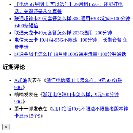
【电信5G星明卡-可以选号】29月租155G，还能打电
话，关键还是永久套餐
联通超神卡29元套餐怎么样 80G通用+30G定向+100分钟
+400条短信
联通天龙卡49元套餐怎么样 203G通用+200分钟
电信天云卡 19月租-95G不限速+100分钟， 长期套餐 免
费申请
联通金凤卡怎么样 19月租100G通用流量+100分钟通话
近期评论
A加油
发表在《
浙江电信晴川卡怎么样，9元500分钟
90G
》
嘀嘀
发表在《
浙江电信晴川卡怎么样，9元500分钟
90G
》
萧十一郎
发表在《
四川绝版10元不限速不限量老版本神
卡显示15个9
》
×