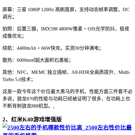
屏幕：三星 1080P 120Hz 高刷直屏，支持动态帧率调整，DC
调光；
拍照：后置三摄，IMX598 4800W像素 + OIS光学防抖，极夜
成像优化；
续航：4400mAh + 66W快充，实测30分钟满电；
散热：6000m㎡超大面积石墨板；
其他：NFC、MEMC 独立插帧、All-HDR全画质提升、Multi-
Turbo 5.0技术；
这是一款今年这个价位最大黑马的手机，性能方面三件套不必
多说，骁龙870的性能与功耗已经被证明了很多，在功耗上也
不断背刺骁龙888机型。
.
2、红米K40游戏增强版