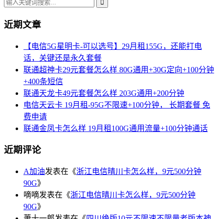
近期文章
【电信5G星明卡-可以选号】29月租155G，还能打电
话，关键还是永久套餐
联通超神卡29元套餐怎么样 80G通用+30G定向+100分钟
+400条短信
联通天龙卡49元套餐怎么样 203G通用+200分钟
电信天云卡 19月租-95G不限速+100分钟， 长期套餐 免
费申请
联通金凤卡怎么样 19月租100G通用流量+100分钟通话
近期评论
A加油
发表在《
浙江电信晴川卡怎么样，9元500分钟
90G
》
嘀嘀
发表在《
浙江电信晴川卡怎么样，9元500分钟
90G
》
萧十一郎
发表在《
四川绝版10元不限速不限量老版本神