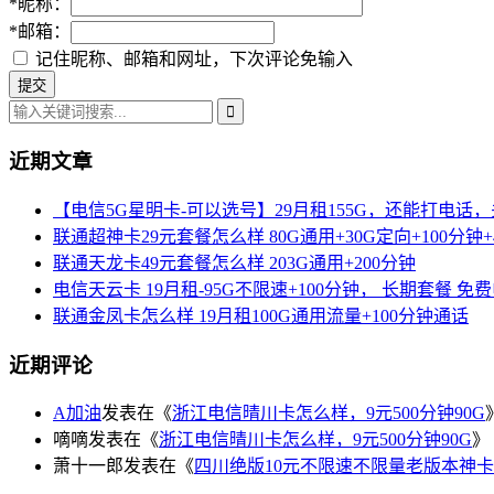
*
昵称：
*
邮箱：
记住昵称、邮箱和网址，下次评论免输入
近期文章
【电信5G星明卡-可以选号】29月租155G，还能打电话
联通超神卡29元套餐怎么样 80G通用+30G定向+100分钟+
联通天龙卡49元套餐怎么样 203G通用+200分钟
电信天云卡 19月租-95G不限速+100分钟， 长期套餐 免
联通金凤卡怎么样 19月租100G通用流量+100分钟通话
近期评论
A加油
发表在《
浙江电信晴川卡怎么样，9元500分钟90G
嘀嘀
发表在《
浙江电信晴川卡怎么样，9元500分钟90G
》
萧十一郎
发表在《
四川绝版10元不限速不限量老版本神卡