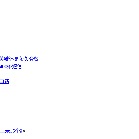
，关键还是永久套餐
400条短信
费申请
》
显示15个9
》