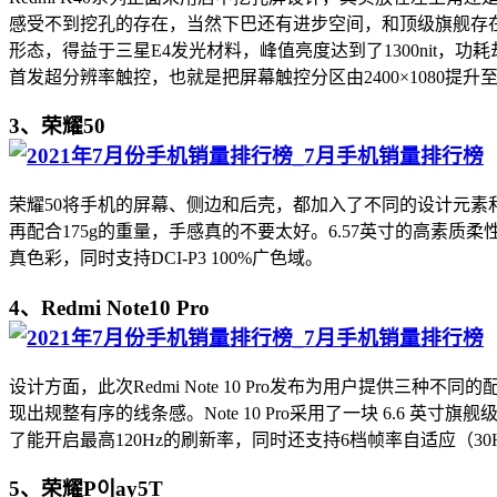
感受不到挖孔的存在，当然下巴还有进步空间，和顶级旗舰存在差距，
形态，得益于三星E4发光材料，峰值亮度达到了1300nit，功耗
首发超分辨率触控，也就是把屏幕触控分区由2400×1080提升至
3、荣耀50
荣耀50将手机的屏幕、侧边和后壳，都加入了不同的设计元素
再配合175g的重量，手感真的不要太好。6.57英寸的高素质柔性
真色彩，同时支持DCI-P3 100%广色域。
4、Redmi Note10 Pro
设计方面，此次Redmi Note 10 Pro发布为用户提
现出规整有序的线条感。Note 10 Pro采用了一块 6.6 英寸旗
了能开启最高120Hz的刷新率，同时还支持6档帧率自适应（30Hz | 48Hz |
5、荣耀P이ay5T