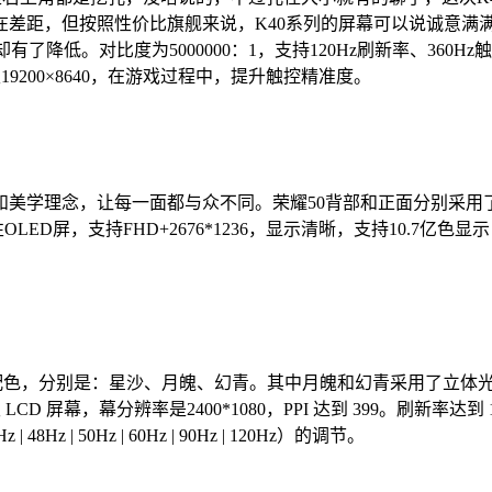
但按照性价比旗舰来说，K40系列的屏幕可以说诚意满满了。Red
却有了降低。对比度为5000000：1，支持120Hz刷新率、3
19200×8640，在游戏过程中，提升触控精准度。
和美学理念，让每一面都与众不同。荣耀50背部和正面分别采
OLED屏，支持FHD+2676*1236，显示清晰，支持10.7
供三种不同的配色，分别是：星沙、月魄、幻青。其中月魄和幻青采用了
舰级 LCD 屏幕，幕分辨率是2400*1080，PPI 达到 399。
 50Hz | 60Hz | 90Hz | 120Hz）的调节。