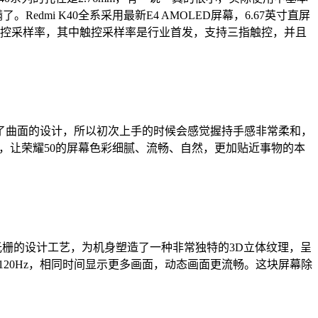
mi K40全系采用最新E4 AMOLED屏幕，6.67英寸直屏
60Hz触控采样率，其中触控采样率是行业首发，支持三指触控，并且
用了曲面的设计，所以初次上手的时候会感觉握持手感非常柔和，
亿色显示，让荣耀50的屏幕色彩细腻、流畅、自然，更加贴近事物的本
立体光栅的设计工艺，为机身塑造了一种非常独特的3D立体纹理，呈
刷新率达到 120Hz，相同时间显示更多画面，动态画面更流畅。这块屏幕除