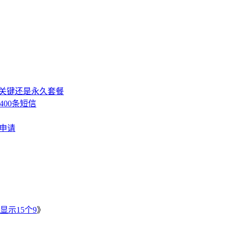
，关键还是永久套餐
400条短信
费申请
》
显示15个9
》