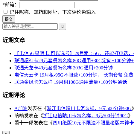
*
邮箱：
记住昵称、邮箱和网址，下次评论免输入
近期文章
【电信5G星明卡-可以选号】29月租155G，还能打电话
联通超神卡29元套餐怎么样 80G通用+30G定向+100分钟+
联通天龙卡49元套餐怎么样 203G通用+200分钟
电信天云卡 19月租-95G不限速+100分钟， 长期套餐 免
联通金凤卡怎么样 19月租100G通用流量+100分钟通话
近期评论
A加油
发表在《
浙江电信晴川卡怎么样，9元500分钟90G
嘀嘀
发表在《
浙江电信晴川卡怎么样，9元500分钟90G
》
萧十一郎
发表在《
四川绝版10元不限速不限量老版本神卡
×