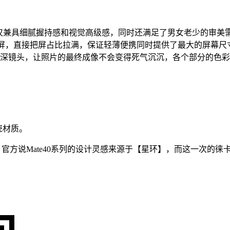
，不仅兼具细腻握持感和视觉高级感，同时还满足了男女老少的审
清大屏，直接把屏占比拉满，保证轻薄便携同时提供了最大的屏幕尺
素景深镜头，让照片的最终成像不会变得死气沉沉，各个部分的色
陶瓷材质。
模组，官方说Mate40系列的设计灵感来源于【星环】，而这一次的