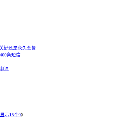
，关键还是永久套餐
400条短信
费申请
》
显示15个9
》