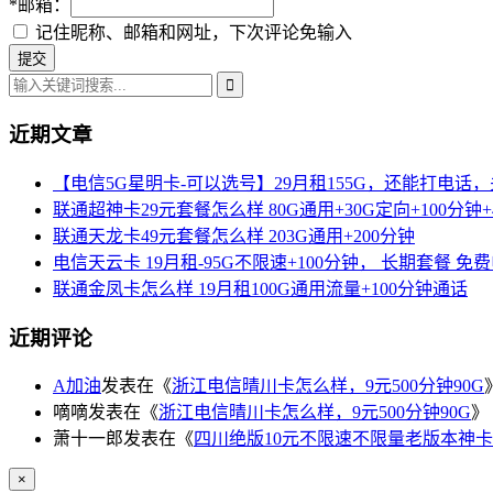
*
邮箱：
记住昵称、邮箱和网址，下次评论免输入
近期文章
【电信5G星明卡-可以选号】29月租155G，还能打电话
联通超神卡29元套餐怎么样 80G通用+30G定向+100分钟+
联通天龙卡49元套餐怎么样 203G通用+200分钟
电信天云卡 19月租-95G不限速+100分钟， 长期套餐 免
联通金凤卡怎么样 19月租100G通用流量+100分钟通话
近期评论
A加油
发表在《
浙江电信晴川卡怎么样，9元500分钟90G
嘀嘀
发表在《
浙江电信晴川卡怎么样，9元500分钟90G
》
萧十一郎
发表在《
四川绝版10元不限速不限量老版本神卡
×