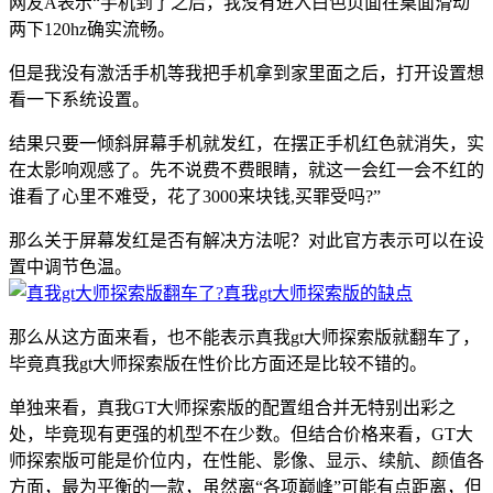
网友A表示“手机到了之后，我没有进入白色页面在桌面滑动
两下120hz确实流畅。
但是我没有激活手机等我把手机拿到家里面之后，打开设置想
看一下系统设置。
结果只要一倾斜屏幕手机就发红，在摆正手机红色就消失，实
在太影响观感了。先不说费不费眼睛，就这一会红一会不红的
谁看了心里不难受，花了3000来块钱,买罪受吗?”
那么关于屏幕发红是否有解决方法呢？对此官方表示可以在设
置中调节色温。
那么从这方面来看，也不能表示真我gt大师探索版就翻车了，
毕竟真我gt大师探索版在性价比方面还是比较不错的。
单独来看，真我GT大师探索版的配置组合并无特别出彩之
处，毕竟现有更强的机型不在少数。但结合价格来看，GT大
师探索版可能是价位内，在性能、影像、显示、续航、颜值各
方面，最为平衡的一款，虽然离“各项巅峰”可能有点距离，但