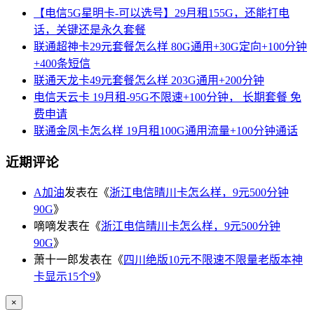
【电信5G星明卡-可以选号】29月租155G，还能打电
话，关键还是永久套餐
联通超神卡29元套餐怎么样 80G通用+30G定向+100分钟
+400条短信
联通天龙卡49元套餐怎么样 203G通用+200分钟
电信天云卡 19月租-95G不限速+100分钟， 长期套餐 免
费申请
联通金凤卡怎么样 19月租100G通用流量+100分钟通话
近期评论
A加油
发表在《
浙江电信晴川卡怎么样，9元500分钟
90G
》
嘀嘀
发表在《
浙江电信晴川卡怎么样，9元500分钟
90G
》
萧十一郎
发表在《
四川绝版10元不限速不限量老版本神
卡显示15个9
》
×