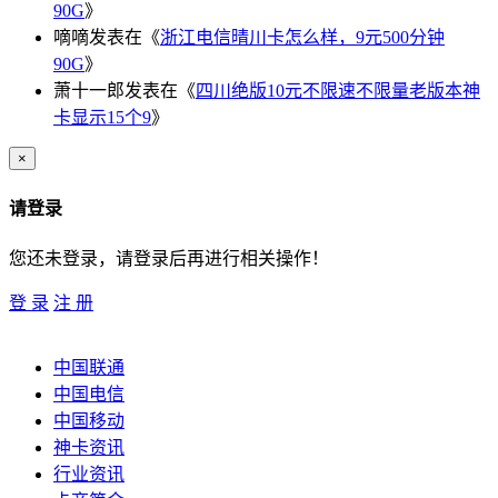
90G
》
嘀嘀
发表在《
浙江电信晴川卡怎么样，9元500分钟
90G
》
萧十一郎
发表在《
四川绝版10元不限速不限量老版本神
卡显示15个9
》
×
请登录
您还未登录，请登录后再进行相关操作！
登 录
注 册
中国联通
中国电信
中国移动
神卡资讯
行业资讯