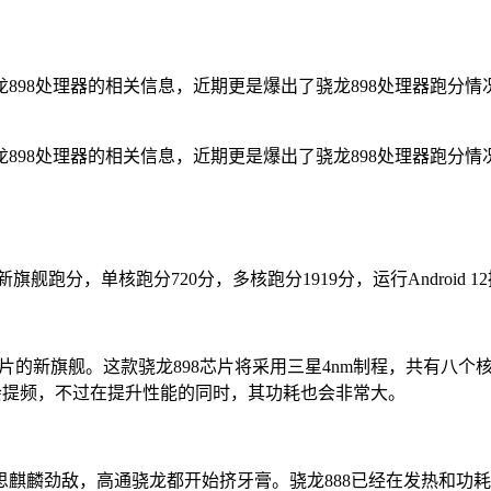
98处理器的相关信息，近期更是爆出了骁龙898处理器跑分情
98处理器的相关信息，近期更是爆出了骁龙898处理器跑分情
2A的新旗舰跑分，单核跑分720分，多核跑分1919分，运行Android 
片的新旗舰。这款骁龙898芯片将采用三星4nm制程，共有八个核心，拥有
肯定会提频，不过在提升性能的同时，其功耗也会非常大。
麟劲敌，高通骁龙都开始挤牙膏。骁龙888已经在发热和功耗方