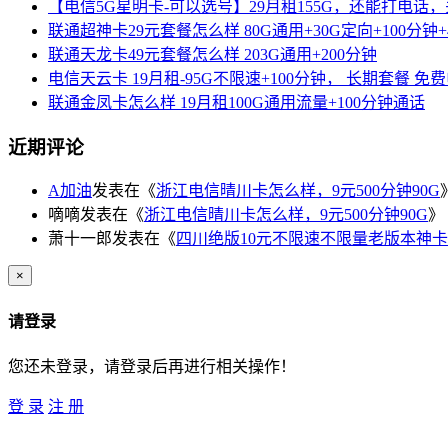
【电信5G星明卡-可以选号】29月租155G，还能打电话
联通超神卡29元套餐怎么样 80G通用+30G定向+100分钟+
联通天龙卡49元套餐怎么样 203G通用+200分钟
电信天云卡 19月租-95G不限速+100分钟， 长期套餐 免
联通金凤卡怎么样 19月租100G通用流量+100分钟通话
近期评论
A加油
发表在《
浙江电信晴川卡怎么样，9元500分钟90G
嘀嘀
发表在《
浙江电信晴川卡怎么样，9元500分钟90G
》
萧十一郎
发表在《
四川绝版10元不限速不限量老版本神卡
×
请登录
您还未登录，请登录后再进行相关操作！
登 录
注 册