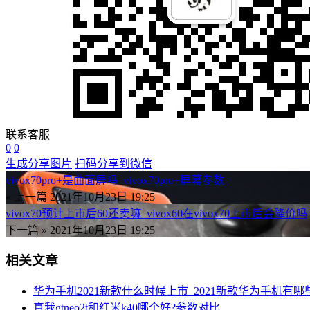
联系客服
0
0
生成分享图片
扫码分享到微信
vivox70pro+是曲面屏吗_vivox70pro+屏幕参数
« 上一篇
2021年10月23日 19:25
vivox70预计上市后60还卖嘛_vivox60在vivox70上市后会降价吗
下一篇 »
2021年10月23日 19:25
相关文章
华为手机2021新款什么时候上市_2021新款华为手机有哪
真我gtneo2t和红米k40哪个好?参数对比