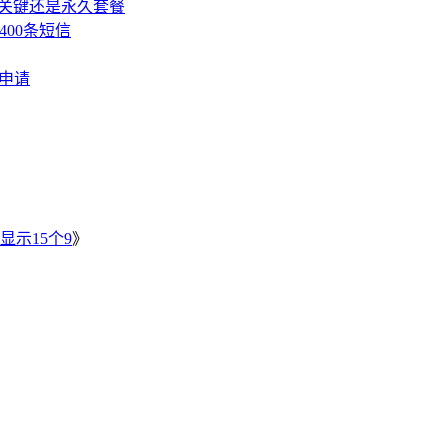
，关键还是永久套餐
400条短信
费申请
》
显示15个9
》