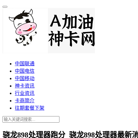
中国联通
中国电信
中国移动
神卡资讯
行业资讯
卡商简介
往期套餐下架
骁龙898处理器跑分_骁龙898处理器最新