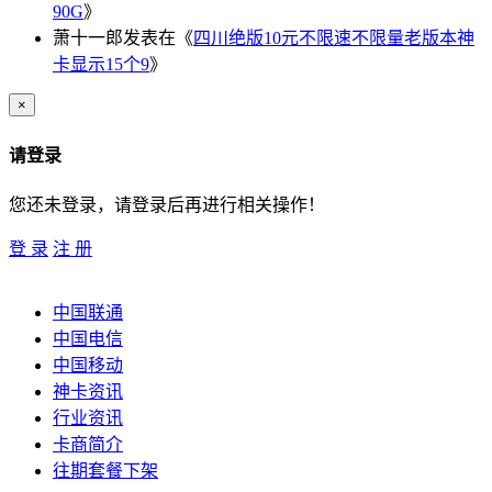
90G
》
萧十一郎
发表在《
四川绝版10元不限速不限量老版本神
卡显示15个9
》
×
请登录
您还未登录，请登录后再进行相关操作！
登 录
注 册
中国联通
中国电信
中国移动
神卡资讯
行业资讯
卡商简介
往期套餐下架