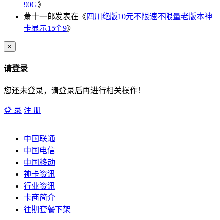
90G
》
萧十一郎
发表在《
四川绝版10元不限速不限量老版本神
卡显示15个9
》
×
请登录
您还未登录，请登录后再进行相关操作！
登 录
注 册
中国联通
中国电信
中国移动
神卡资讯
行业资讯
卡商简介
往期套餐下架