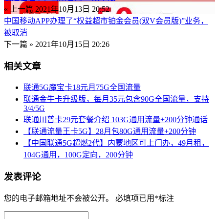
« 上一篇
2021年10月13日 20:52
中国移动APP办理了“权益超市铂金会员(双V会员版)”业务，
被取消
下一篇 »
2021年10月15日 20:26
相关文章
联通5G魔宝卡18元月75G全国流量
联通金牛卡升级版，每月35元包含90G全国流量，支持
3/4/5G
联通川普卡29元套餐介绍 103G通用流量+200分钟通话
【联通流量王卡5G】28月包80G通用流量+200分钟
【中国联通5G超燃2代】内蒙地区可上门办，49月租，
104G通用，100G定向，200分钟
发表评论
您的电子邮箱地址不会被公开。
必填项已用
*
标注