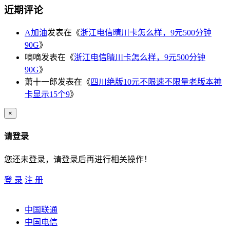
近期评论
A加油
发表在《
浙江电信晴川卡怎么样，9元500分钟
90G
》
嘀嘀
发表在《
浙江电信晴川卡怎么样，9元500分钟
90G
》
萧十一郎
发表在《
四川绝版10元不限速不限量老版本神
卡显示15个9
》
×
请登录
您还未登录，请登录后再进行相关操作！
登 录
注 册
中国联通
中国电信