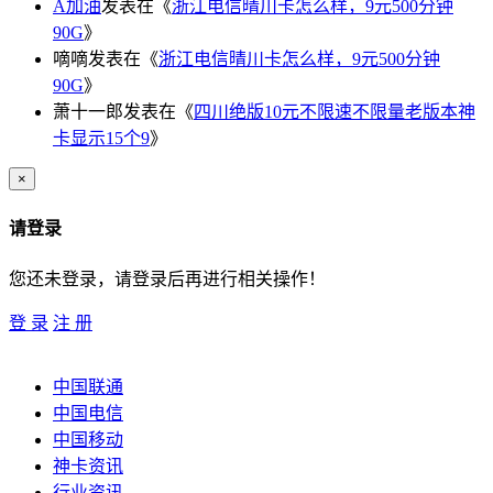
A加油
发表在《
浙江电信晴川卡怎么样，9元500分钟
90G
》
嘀嘀
发表在《
浙江电信晴川卡怎么样，9元500分钟
90G
》
萧十一郎
发表在《
四川绝版10元不限速不限量老版本神
卡显示15个9
》
×
请登录
您还未登录，请登录后再进行相关操作！
登 录
注 册
中国联通
中国电信
中国移动
神卡资讯
行业资讯