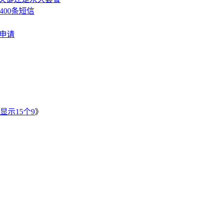
400条短信
费申请
》
显示15个9
》