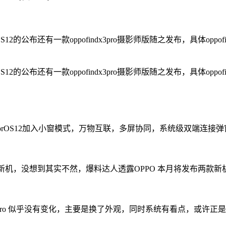
S12的公布还有一款oppofindx3pro摄影师版随之发布，具体o
S12的公布还有一款oppofindx3pro摄影师版随之发布，具体o
lorOS12加入小窗模式，万物互联，多屏协同，系统级双端连
想到其实不然，爆料达人透露OPPO 本月将发布两款新机，分别是 OPPO
 X3 Pro 似乎没有变化，主要是换了外观，同时系统有看点，或许正是首发 