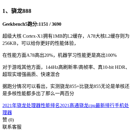
1、骁龙888
Geekbench5跑分:
1151 / 3690
超级大核 Cortex-X1拥有1MB的L2缓存，A78大核L2缓存则为
256KB，可以给你更好的性能体验，
在性能方面A78高出20%，机器学习性能更是高出100%
对于游戏其他方面，144Hz高刷新率/高帧率、真10-bit HDR、
超现实增强画质、快速混合
据跑分情况可以看出，实测骁龙855+比骁龙855无论是单核还
是多核性能都多出了那么一两百分
2021年骁龙处理器性能排名
2021高通骁龙cpu最新排行
手机处
理器
赞
(0)
联系客服