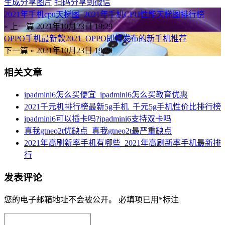
生成分享图片
扫码分享到微信
2021年手机cpu天梯图_2021年手机CPU性能天梯图排行榜
« 上一篇
2021年10月23日 19:29
OPPO手机最新款2021_OPPO即将发布的新手机推荐
下一篇 »
2021年10月23日 19:29
相关文章
ipadmini6怎么买便宜_ipadmini6怎么买教育优惠
2021千元机排行榜最新5g手机_千元5g手机性价比排行榜
ipadmini6可以插卡吗?ipadmini6支持双卡吗
真我gtneo2t优缺点_真我gtneo2t最严重缺点
2021年高刷新率手机有哪些_2021年高刷新率手机最新排
行
发表评论
您的电子邮箱地址不会被公开。
必填项已用
*
标注