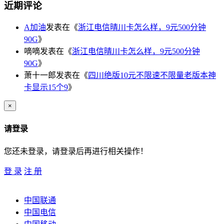
近期评论
A加油
发表在《
浙江电信晴川卡怎么样，9元500分钟
90G
》
嘀嘀
发表在《
浙江电信晴川卡怎么样，9元500分钟
90G
》
萧十一郎
发表在《
四川绝版10元不限速不限量老版本神
卡显示15个9
》
×
请登录
您还未登录，请登录后再进行相关操作！
登 录
注 册
中国联通
中国电信