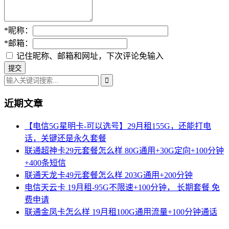
*
昵称：
*
邮箱：
记住昵称、邮箱和网址，下次评论免输入
近期文章
【电信5G星明卡-可以选号】29月租155G，还能打电
话，关键还是永久套餐
联通超神卡29元套餐怎么样 80G通用+30G定向+100分钟
+400条短信
联通天龙卡49元套餐怎么样 203G通用+200分钟
电信天云卡 19月租-95G不限速+100分钟， 长期套餐 免
费申请
联通金凤卡怎么样 19月租100G通用流量+100分钟通话