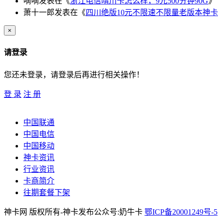
嘀嘀
发表在《
浙江电信晴川卡怎么样，9元500分钟90G
》
萧十一郎
发表在《
四川绝版10元不限速不限量老版本神卡
×
请登录
您还未登录，请登录后再进行相关操作！
登 录
注 册
中国联通
中国电信
中国移动
神卡资讯
行业资讯
卡商简介
往期套餐下架
神卡网 版权所有-神卡发布公众号:奶牛卡
鄂ICP备20001249号-5