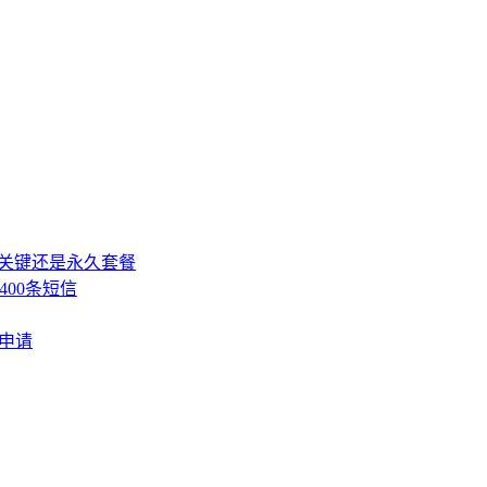
，关键还是永久套餐
400条短信
费申请
》