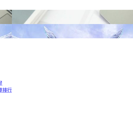
好
荐排行