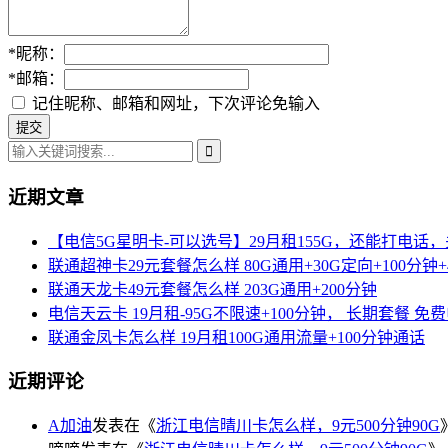
*
昵称：
*
邮箱：
记住昵称、邮箱和网址，下次评论免输入
近期文章
【电信5G星明卡-可以选号】29月租155G，还能打电话
联通超神卡29元套餐怎么样 80G通用+30G定向+100分钟+
联通天龙卡49元套餐怎么样 203G通用+200分钟
电信天云卡 19月租-95G不限速+100分钟， 长期套餐 免
联通金凤卡怎么样 19月租100G通用流量+100分钟通话
近期评论
A加油
发表在《
浙江电信晴川卡怎么样，9元500分钟90G