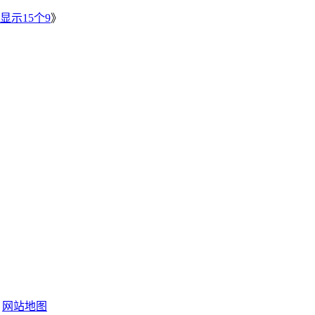
显示15个9
》
网站地图