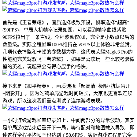
首先是《王者荣耀》，画质选择极致预设，帧率选择“超高”
(90FPS)，单局人机帧率记录如图，可以看到帧率曲线紧贴
90FPS拉出了一条直线，全程波动仅0.8，完全是小数点以后的
数量级。实际全程帧率100%维持在59FPS以上体验非常丝滑。
几项代表掉整和卡顿的参数都为零，这代表荣耀Magic3 Pro的
性能能完美驾驭《王者荣耀》，如果是喜欢玩一些比较考验微
操的英雄，玩起来会有得心应手的畅快。
接下来是《和平精英》，画质选择「超高清+极限+抗锯齿开
+阴影开」，因为吃鸡单局游戏时间较长，大家也更喜欢连续
游戏，所以这次我们重点测试了连续游戏表现。
一小时连续游戏帧率记录如上，中间两部分的异常波动，其实
是单局游戏结束后重开下一局，等待配对和地图载入导致，即
使这样全程平均帧率也达到了58.6FPS，实际游戏过程是完全