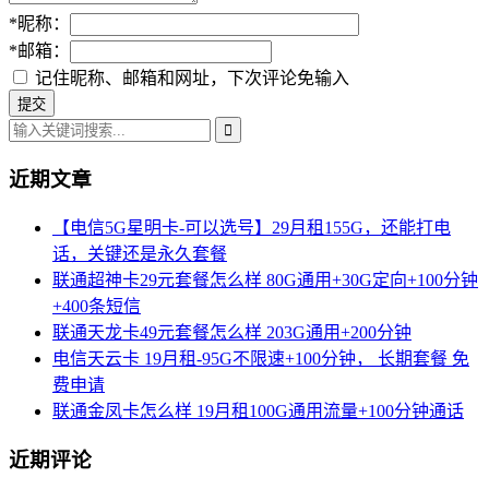
*
昵称：
*
邮箱：
记住昵称、邮箱和网址，下次评论免输入
近期文章
【电信5G星明卡-可以选号】29月租155G，还能打电
话，关键还是永久套餐
联通超神卡29元套餐怎么样 80G通用+30G定向+100分钟
+400条短信
联通天龙卡49元套餐怎么样 203G通用+200分钟
电信天云卡 19月租-95G不限速+100分钟， 长期套餐 免
费申请
联通金凤卡怎么样 19月租100G通用流量+100分钟通话
近期评论