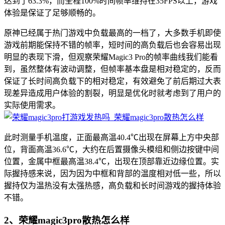
达到了63.3%，而全程100%时间帧率维持在35FPS以上，游戏
体验是保证了足够顺畅的。
原神已经属于热门游戏中负载最高的一档了，大多数手机即使
游戏前期能保持不错的帧率，短时间的高负载后也会容易出现
明显的表现下滑，但观察荣耀Magic3 Pro的帧率曲线我们能看
到，虽然整体有波动调整，但帧率基本盘是相对稳定的，反而
保证了长时间高负载下的相对稳定，有效避免了前后期过大表
现差异造成用户体验的割裂，明显是优化时就考虑到了用户的
实际使用需求。
此时测量手机温度，正面最高温40.4℃出现在屏幕上方中央部
位，背面高温36.6℃，大约在后置摄像头模组和侧边按键中间
位置，金属中框最高温38.4℃，出现在顶部靠近边缘位置。实
际握持感来说，因为因为中框和背部的温度相对低一些，所以
握持仅为温热没有太强热感，高负载和长时间游戏的握持体验
不错。
2、荣耀magic3pro散热怎么样