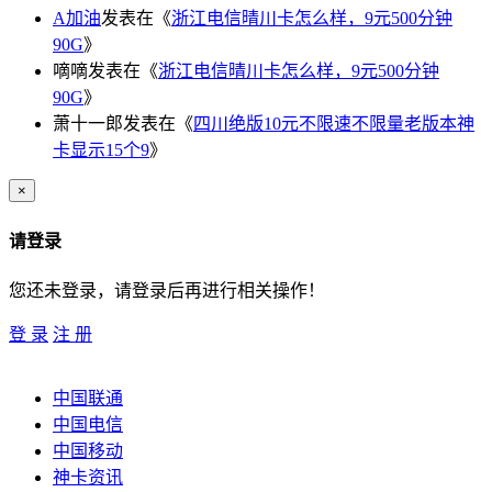
A加油
发表在《
浙江电信晴川卡怎么样，9元500分钟
90G
》
嘀嘀
发表在《
浙江电信晴川卡怎么样，9元500分钟
90G
》
萧十一郎
发表在《
四川绝版10元不限速不限量老版本神
卡显示15个9
》
×
请登录
您还未登录，请登录后再进行相关操作！
登 录
注 册
中国联通
中国电信
中国移动
神卡资讯