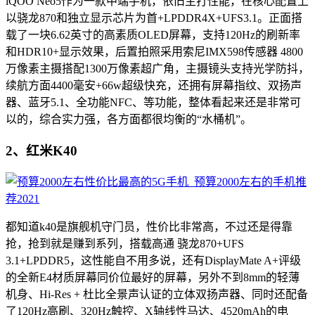
iQOO Neo5作为一款中端手机，依旧主打性能，在核心配置上
以骁龙870和独立显示芯片为首+LPDDR4X+UFS3.1。正面搭
载了一块6.62英寸的高素质OLED屏幕，支持120Hz的刷新率
和HDR10+显示效果，后置拍照采用索尼IMX598传感器 4800
万像素主摄搭配1300万像素超广角，主摄镜头支持光学防抖，
续航方面4400毫安+66w超级快充，还拥有屏幕指纹、双扬声
器、蓝牙5.1、全功能NFC、等功能，整体看起来还是非常可
以的，综合实力强，各方面都很均衡的“水桶机”。
2、红米K40
都知道k40是旗舰机守门员，性价比非常高，不过还是得靠
抢，抢到就是赚到系列，搭载高通 骁龙870+UFS
3.1+LPDDR5，这性能自不用多说，还有DisplayMate A+评级
的全新E4材质屏幕同价位最好的屏幕，另外不到8mm的轻薄
机身、Hi-Res + 杜比全景声认证的立体双扬声器、同时还配备
了120Hz高刷、320Hz触控、X轴线性马达、4520mAh的电