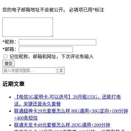
您的电子邮箱地址不会被公开。
必填项已用
*
标注
*
昵称：
*
邮箱：
记住昵称、邮箱和网址，下次评论免输入
近期文章
【电信5G星明卡-可以选号】29月租155G，还能打电
话，关键还是永久套餐
联通超神卡29元套餐怎么样 80G通用+30G定向+100分钟
+400条短信
联通天龙卡49元套餐怎么样 203G通用+200分钟