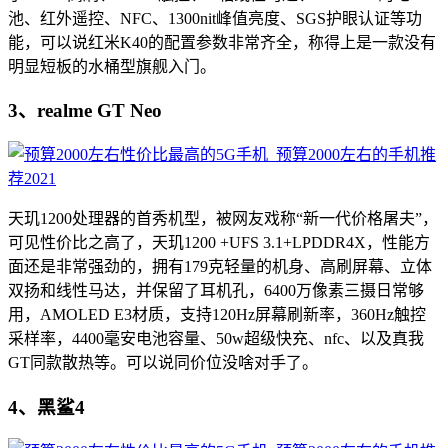
池、红外遥控、NFC、1300nit峰值亮度、SGS护眼认证等功
能，可以说红米K40的配置参数非常齐全，称得上是一款没有
明显短板的水桶型旗舰入门。
3、realme GT Neo
天玑1200处理器的首秀机型，被网友戏称“新一代价格屠夫”，
可见性价比之高了，天玑1200 +UFS 3.1+LPDDR4X，性能方
面还是非常强劲的，拥有179克轻量的机身、高刷屏幕、立体
双扬和线性马达，并保留了耳机孔，6400万像素三摄日常够
用，AMOLED E3材质，支持120Hz屏幕刷新率，360Hz触控
采样率，4400毫安电池容量、50w超级快充、nfc、以及真我
GT同款散热等。可以说同价位没啥对手了。
4、黑鲨4