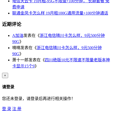
电信天云卡 19月租-95G不限速+100分钟， 长期套餐 免
费申请
联通金凤卡怎么样 19月租100G通用流量+100分钟通话
近期评论
A加油
发表在《
浙江电信晴川卡怎么样，9元500分钟
90G
》
嘀嘀
发表在《
浙江电信晴川卡怎么样，9元500分钟
90G
》
萧十一郎
发表在《
四川绝版10元不限速不限量老版本神
卡显示15个9
》
×
请登录
您还未登录，请登录后再进行相关操作！
登 录
注 册