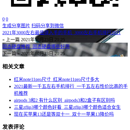
0
0
生成分享图片
扫码分享到微信
2021年3000左右最值得入手的手机_3000左右手机排行2021
« 上一篇
2021年10月23日 21:25
固态硬盘推荐_固态硬盘哪些好用
下一篇 »
2021年10月23日 21:25
相关文章
红米note11pro尺寸_红米note11pro尺寸多大
2021最新一千五左右手机排行_一千五左右性价比高的手
机推荐
airpods 3和2 有什么区别_airpods3和2盒子有区别吗
三星zflip3哪个颜色好看_三星zflip3哪个颜色适合女生
现在买苹果13还是等双十一_双十一苹果13降价吗
发表评论