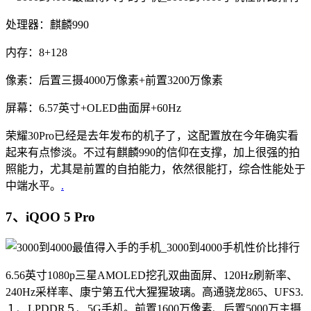
处理器：麒麟990
内存：8+128
像素：后置三摄4000万像素+前置3200万像素
屏幕：6.57英寸+OLED曲面屏+60Hz
荣耀30Pro已经是去年发布的机子了，这配置放在今年确实看
起来有点惨淡。不过有麒麟990的信仰在支撑，加上很强的拍
照能力，尤其是前置的自拍能力，依然很能打，综合性能处于
中端水平。
.
7、iQOO 5 Pro
6.56英寸1080p三星AMOLED挖孔双曲面屏、120Hz刷新率、
240Hz采样率、康宁第五代大猩猩玻璃。高通骁龙865、UFS3.
１、LPDDR５、5G手机。前置1600万像素、后置5000万主摄