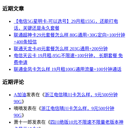
近期文章
【电信5G星明卡-可以选号】29月租155G，还能打电
话，关键还是永久套餐
联通超神卡29元套餐怎么样 80G通用+30G定向+100分钟
+400条短信
联通天龙卡49元套餐怎么样 203G通用+200分钟
电信天云卡 19月租-95G不限速+100分钟， 长期套餐 免
费申请
联通金凤卡怎么样 19月租100G通用流量+100分钟通话
近期评论
A加油
发表在《
浙江电信晴川卡怎么样，9元500分钟
90G
》
嘀嘀
发表在《
浙江电信晴川卡怎么样，9元500分钟
90G
》
萧十一郎
发表在《
四川绝版10元不限速不限量老版本神