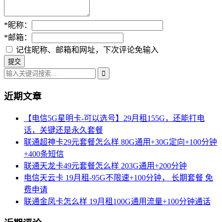
*
昵称：
*
邮箱：
记住昵称、邮箱和网址，下次评论免输入
近期文章
【电信5G星明卡-可以选号】29月租155G，还能打电
话，关键还是永久套餐
联通超神卡29元套餐怎么样 80G通用+30G定向+100分钟
+400条短信
联通天龙卡49元套餐怎么样 203G通用+200分钟
电信天云卡 19月租-95G不限速+100分钟， 长期套餐 免
费申请
联通金凤卡怎么样 19月租100G通用流量+100分钟通话