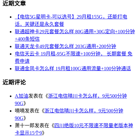
近期文章
【电信5G星明卡-可以选号】29月租155G，还能打电
话，关键还是永久套餐
联通超神卡29元套餐怎么样 80G通用+30G定向+100分钟
+400条短信
联通天龙卡49元套餐怎么样 203G通用+200分钟
电信天云卡 19月租-95G不限速+100分钟， 长期套餐 免
费申请
联通金凤卡怎么样 19月租100G通用流量+100分钟通话
近期评论
A加油
发表在《
浙江电信晴川卡怎么样，9元500分钟
90G
》
嘀嘀
发表在《
浙江电信晴川卡怎么样，9元500分钟
90G
》
萧十一郎
发表在《
四川绝版10元不限速不限量老版本神
卡显示15个9
》