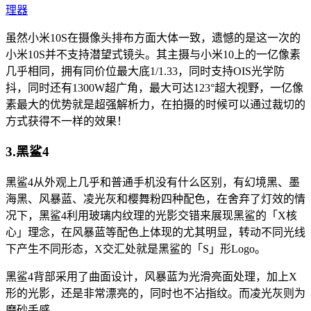
虽然小米10S在摄像头排布方面大体一致，遗憾的是这一次的
小米10S并不支持潜望式镜头。其主摄与小米10上的一亿像素
几乎相同，拥有同价位最大底1/1.33，同时支持OIS光学防
抖，同时还有1300W超广角，最大可达123°超大视野，一亿像
素最大的优势就是超强解析力，在拍摄的时候可以通过裁切的
方式获得不一样的效果！
3.黑鲨4
黑鲨4从外观上几乎和普通手机没有什么区别，有幻境黑、墨
海黑、风暴蓝、凌光灰和樱舞粉四种配色，在舍弃了灯效的情
况下，黑鲨4利用玻璃内纹理的光影交错来展现黑鲨的「X核
心」理念，在风暴蓝等配色上体现的尤其明显，转动不同光线
下产生不同形态，X交汇处就是黑鲨的「S」形Logo。
黑鲨4背部采用了曲面设计，风暴蓝为光滑亮面处理，加上X
形的光影，还是非常漂亮的，同时也不沾指纹。而凌光灰则为
磨砂手感。