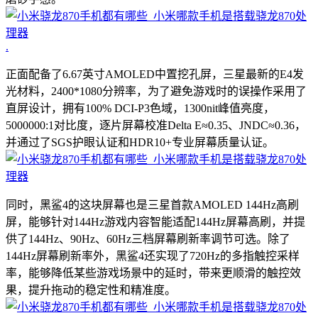
.
正面配备了6.67英寸AMOLED中置挖孔屏，三星最新的E4发
光材料，2400*1080分辨率，为了避免游戏时的误操作采用了
直屏设计，拥有100% DCI-P3色域，1300nit峰值亮度，
5000000:1对比度，逐片屏幕校准Delta E≈0.35、JNDC≈0.36，
并通过了SGS护眼认证和HDR10+专业屏幕质量认证。
同时，黑鲨4的这块屏幕也是三星首款AMOLED 144Hz高刷
屏，能够针对144Hz游戏内容智能适配144Hz屏幕高刷，并提
供了144Hz、90Hz、60Hz三档屏幕刷新率调节可选。除了
144Hz屏幕刷新率外，黑鲨4还实现了720Hz的多指触控采样
率，能够降低某些游戏场景中的延时，带来更顺滑的触控效
果，提升拖动的稳定性和精准度。