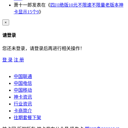
萧十一郎
发表在《
四川绝版10元不限速不限量老版本神
卡显示15个9
》
×
请登录
您还未登录，请登录后再进行相关操作！
登 录
注 册
中国联通
中国电信
中国移动
神卡资讯
行业资讯
卡商简介
往期套餐下架